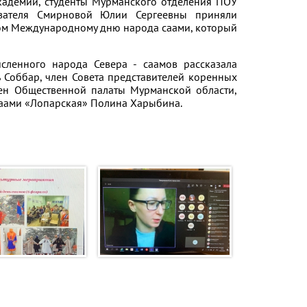
кадемии, студенты Мурманского отделения ПОУ
авателя Смирновой Юлии Сергеевны приняли
ном Международному дню народа саами, который
исленного народа Севера - саамов рассказала
 Соббар, член Совета представителей коренных
лен Общественной палаты Мурманской области,
аами «Лопарская» Полина Харыбина.