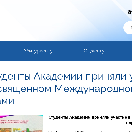
a
Абитуриенту
Студенту
уденты Академии приняли 
священном Международно
ами
Студенты Академии приняли участие 
на