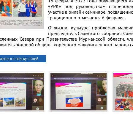
15 февраля 2022 года обучающиеся А
«УРК» под руководством ст.препод
участие в онлайн семинаре, посвящен
традиционно отмечается 6 февраля.
О жизни, культуре, проблемах малоч
председатель Саамского собрания Самь
сленных Севера при Правительстве Мурманской области, ч
авитель родовой общины коренного малочисленного народа с
рнуться к списку статей