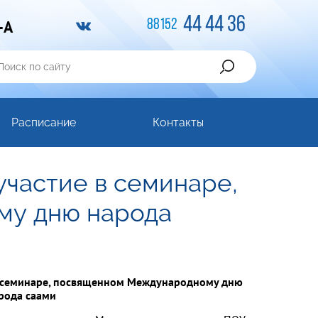
44 44 36
-A
88152
Расписание
Контакты
участие в семинаре,
му дню народа
в семинаре, посвященном Международному дню
рода саами