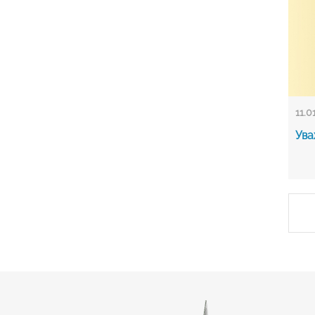
11.0
Ува