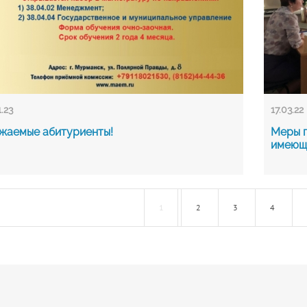
1.23
17.03.22
жаемые абитуриенты!
Меры г
имеющ
1
2
3
4