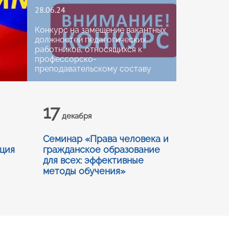
28.06.24
Конкурс на замещение вакантных
должностей педагогических
работников, относящихся к
профессорско-
преподавательскому составу
17
декабря
Семинар «Права человека и
ция
гражданское образование
для всех: эффективные
методы обучения»