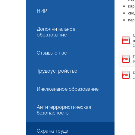
кар
НИР
сво
пер
Дополнительное
образование
С
н
2
Отзывы о нас
П
9
Трудоустройство
Д
1
АЯ
Инклюзивное образование
Антитеррористическая
безопасность
Охрана труда