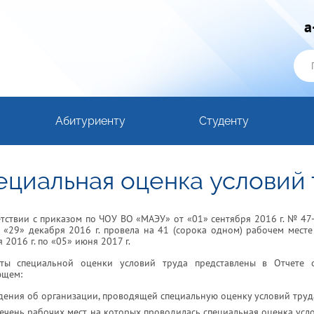
a
Абитуриенту
Студенту
ециальная оценка условий 
етствии с приказом по ЧОУ ВО «МАЭУ» от «01» сентября 2016 г. № 
 «29» декабря 2016 г. провела на 41 (сорока одном) рабочем месте
 2016 г. по «05» июня 2017 г.
аты специальной оценки условий труда представлены в Отчете 
ющем:
дения об организации, проводящей специальную оценку условий труд
ечень рабочих мест, на которых проводилась специальная оценка усло