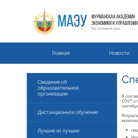
МАЭУ
МУРМАНСКАЯ АКАДЕМИЯ
ЭКОНОМИКИ И УПРАВЛЕНИЯ
Год основания 1994
Главная
Новости
Сп
Сведения об
образовательной
организации
В соотв
СОУТ от
сентября
Дистанционное обучение
Результ
включа
све
Лучшие из лучших
пер