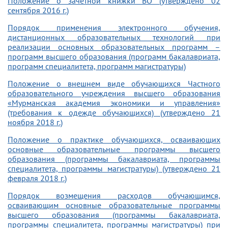
Положение о зачетной книжки ВО (утверждено 02
сентября 2016 г.)
Порядок применения электронного обучения,
дистанционных образовательных технологий при
реализации основных образовательных программ –
программ высшего образования (программ бакалавриата,
программ специалитета, программ магистратуры)
Положение о внешнем виде обучающихся Частного
образовательного учреждения высшего образования
«Мурманская академия экономики и управления»
(требования к одежде обучающихся) (утверждено 21
ноября 2018 г.)
Положение о практике обучающихся, осваивающих
основные образовательные программы высшего
образования (программы бакалавриата, программы
специалитета, программы магистратуры) (утверждено 21
февраля 2018 г.)
Порядок возмещения расходов обучающимся,
осваивающим основные образовательные программы
высшего образования (программы бакалавриата,
программы специалитета, программы магистратуры) при