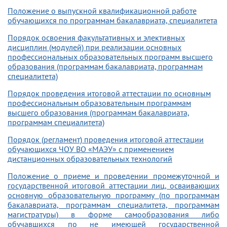
Положение о выпускной квалификационной работе
обучающихся по программам бакалавриата, специалитета
Порядок освоения факультативных и элективных
дисциплин (модулей) при реализации основных
профессиональных образовательных программ высшего
образования (программам бакалавриата, программам
специалитета)
Порядок проведения итоговой аттестации по основным
профессиональным образовательным программам
высшего образования (программам бакалавриата,
программам специалитета)
Порядок (регламент) проведения итоговой аттестации
обучающихся ЧОУ ВО «МАЭУ» с применением
дистанционных образовательных технологий
Положение о приеме и проведении промежуточной и
государственной итоговой аттестации лиц, осваивающих
основную образовательную программу (по программам
бакалавриата, программам специалитета, программам
магистратуры) в форме самообразования либо
обучавшихся по не имеющей государственной