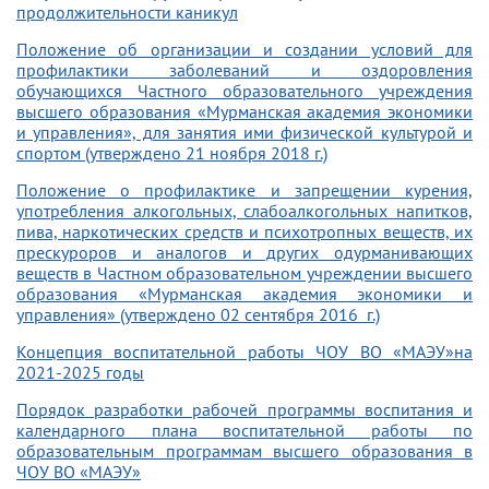
продолжительности каникул
Положение об организации и создании условий для
профилактики заболеваний и оздоровления
обучающихся Частного образовательного учреждения
высшего образования «Мурманская академия экономики
и управления», для занятия ими физической культурой и
спортом (утверждено 21 ноября 2018 г.)
Положение о профилактике и запрещении курения,
употребления алкогольных, слабоалкогольных напитков,
пива, наркотических средств и психотропных веществ, их
прескуроров и аналогов и других одурманивающих
веществ в Частном образовательном учреждении высшего
образования «Мурманская академия экономики и
управления» (утверждено 02 сентября 2016 г.)
Концепция воспитательной работы ЧОУ ВО «МАЭУ»на
2021-2025 годы
Порядок разработки рабочей программы воспитания и
календарного плана воспитательной работы по
образовательным программам высшего образования в
ЧОУ ВО «МАЭУ»