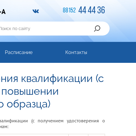
44 44 36
-A
88152
Расписание
Контакты
ния квалификации (с
о повышении
 образца)
алификации (с получением удостоверения о
мам: