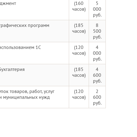
джмент
(160
5
часов)
000
руб.
 графических программ
(185
8
часов)
500
руб.
использованием 1С
(120
4
часов)
000
руб.
Бухгалтерия
(185
4
часов)
600
руб.
пок товаров, работ, услуг
(120
2
 и муниципальных нужд
часов)
600
руб.