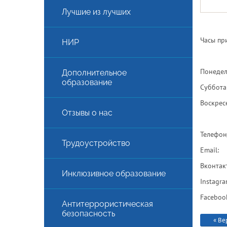
Лучшие из лучших
Часы пр
НИР
Понедел
Дополнительное
образование
Суббота
Воскрес
Отзывы о нас
Телефон
АЯ
Трудоустройство
Email:
Вконтак
Инклюзивное образование
Instagr
Faceboo
Антитеррористическая
безопасность
« Ве